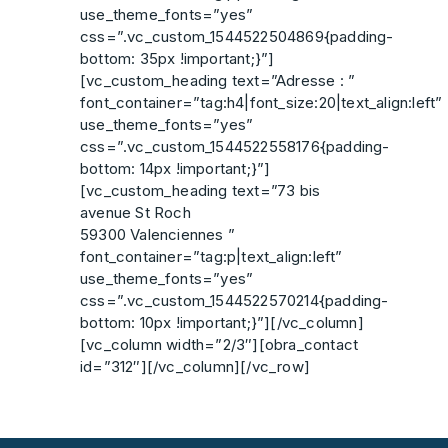
use_theme_fonts=”yes”
css=”.vc_custom_1544522504869{padding-
bottom: 35px !important;}”]
[vc_custom_heading text=”Adresse : ”
font_container=”tag:h4|font_size:20|text_align:left”
use_theme_fonts=”yes”
css=”.vc_custom_1544522558176{padding-
bottom: 14px !important;}”]
[vc_custom_heading text=”73 bis
avenue St Roch
59300 Valenciennes ”
font_container=”tag:p|text_align:left”
use_theme_fonts=”yes”
css=”.vc_custom_1544522570214{padding-
bottom: 10px !important;}”][/vc_column]
[vc_column width=”2/3″][obra_contact
id=”312″][/vc_column][/vc_row]