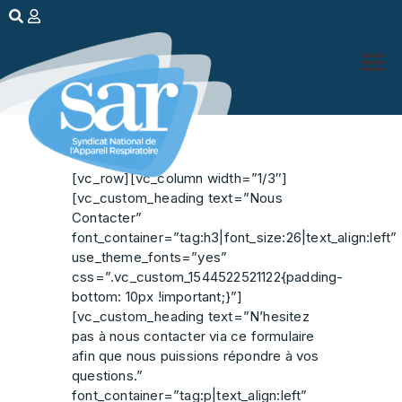
[vc_row][vc_column width=”1/3″]
[vc_custom_heading text=”Nous
Contacter”
font_container=”tag:h3|font_size:26|text_align:left”
use_theme_fonts=”yes”
css=”.vc_custom_1544522521122{padding-
bottom: 10px !important;}”]
[vc_custom_heading text=”N’hesitez
pas à nous contacter via ce formulaire
afin que nous puissions répondre à vos
questions.”
font_container=”tag:p|text_align:left”